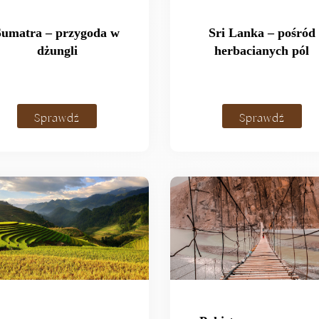
Sumatra – przygoda w
Sri Lanka – pośród
dżungli
herbacianych pól
Sprawdź
Sprawdź