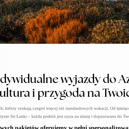
ndywidualne wyjazdy do Azj
ultura i przygoda na Two
ch, którzy szukają czegoś więcej niż standardowych wakacji. Od tętniąc
tynie Sri Lanki – każda podróż jest szyta na miarę i dopasowana do T
wych pakietów oferujemy w pełni spersonalizow