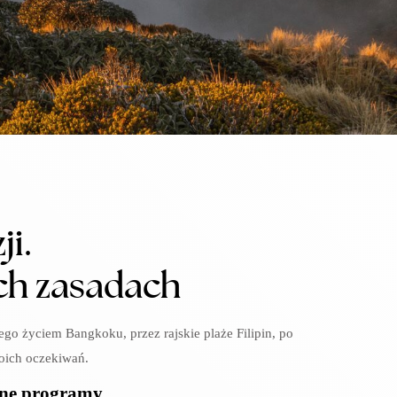
i.
ich zasadach
ego życiem Bangkoku, przez rajskie plaże Filipin, po
woich oczekiwań.
ane programy.