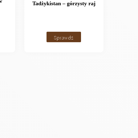
w
Tadżykistan – górzysty raj
Sprawdź