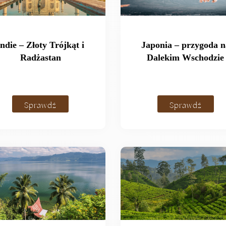
Indie – Złoty Trójkąt i
Japonia – przygoda n
Radżastan
Dalekim Wschodzie
Sprawdź
Sprawdź