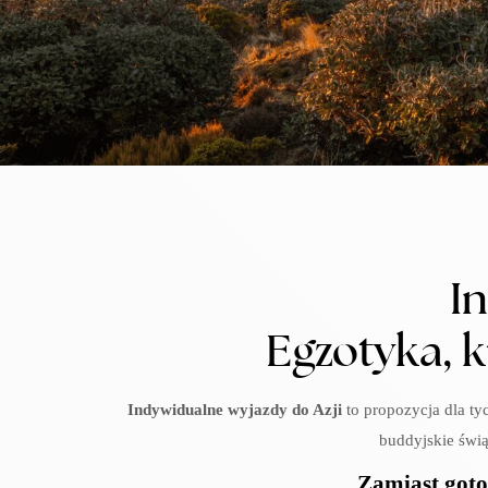
I
Egzotyka, k
Indywidualne wyjazdy do Azji
to propozycja dla ty
buddyjskie świą
Zamiast goto