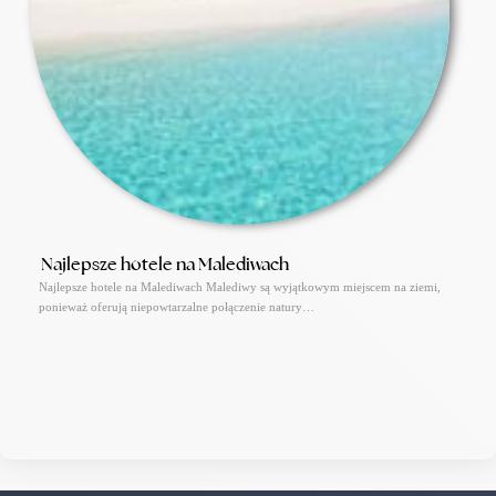
Najlepsze hotele na Malediwach
Najlepsze hotele na Malediwach Malediwy są wyjątkowym miejscem na ziemi,
ponieważ oferują niepowtarzalne połączenie natury…