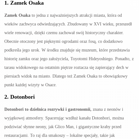
1.
Zamek Osaka
Zamek Osaka
to jedna z najważniejszych atrakcji miasta, która od
wieków zachwyca odwiedzających. Zbudowany w XVI wieku, przeszedł
wiele renowacji, dzięki czemu zachował swój historyczny charakter.
Obecnie otoczony jest pięknymi ogrodami oraz fosą, co dodatkowo
podkreśla jego urok. W środku znajduje się muzeum, które przedstawia
historię zamku oraz jego założyciela, Toyotomi Hideyoshiego. Ponadto, z
tarasu widokowego na ostatnim piętrze roztacza się zapierający dech w
piersiach widok na miasto. Dlatego też Zamek Osaka to obowiązkowy
punkt każdej wizyty w Osace.
2.
Dotonbori
Dotonbori to dzielnica rozrywki i gastronomii,
znana z neonów i
wyjątkowej atmosfery. Spacerując wzdłuż kanału Dotonbori, można
podziwiać słynne neony, jak Glico Man, i gigantyczne kraby przed
restauracjami. To raj dla smakoszy – lokalne specjały, takie jak