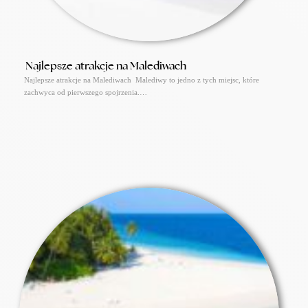
Najlepsze atrakcje na Malediwach
Najlepsze atrakcje na Malediwach Malediwy to jedno z tych miejsc, które
zachwyca od pierwszego spojrzenia.…