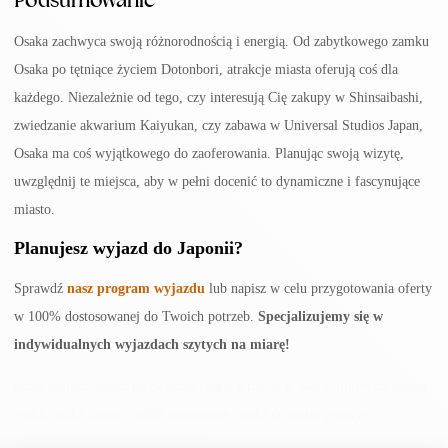
Osaka zachwyca swoją różnorodnością i energią. Od zabytkowego zamku
Osaka po tętniące życiem Dotonbori, atrakcje miasta oferują coś dla
każdego. Niezależnie od tego, czy interesują Cię zakupy w Shinsaibashi,
zwiedzanie akwarium Kaiyukan, czy zabawa w Universal Studios Japan,
Osaka ma coś wyjątkowego do zaoferowania. Planując swoją wizytę,
uwzględnij te miejsca, aby w pełni docenić to dynamiczne i fascynujące
miasto.
Planujesz wyjazd do Japonii?
Sprawdź
nasz program wyjazdu
lub napisz w celu przygotowania oferty
w 100% dostosowanej do Twoich potrzeb.
Specjalizujemy się w
indywidualnych wyjazdach szytych na miarę!
osaka wyjazd, osaka co zwiedzić, jakie atrakcje w osace, universal studio
osaka, osaka zamek, osaka zwiedzanie, osaka co warto zobaczyć