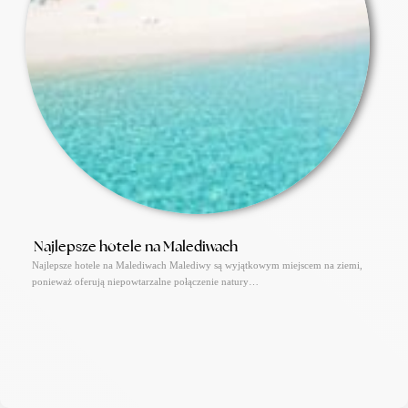
Najlepsze hotele na Malediwach
Najlepsze hotele na Malediwach Malediwy są wyjątkowym miejscem na ziemi,
ponieważ oferują niepowtarzalne połączenie natury…