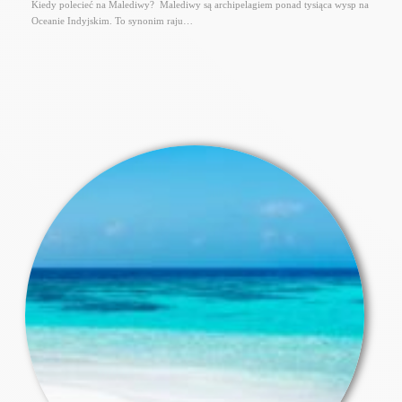
Kiedy polecieć na Malediwy? Malediwy są archipelagiem ponad tysiąca wysp na
Oceanie Indyjskim. To synonim raju…