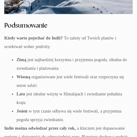
Podsumowanie
Kiedy warto pojechać do Indii?
To zależy od Twoich planów i
oczekiwań wobec podróży.
Zimą
jest
najbardziej korzystna
i przyjemna pogoda, idealna do
zwiedzania i plażowania.
Wiosną
organizowane jest wiele festiwali oraz rozpoczyna się
sezon safari.
Lato
jest i
dealne wizytę w Himalajach i zwiedzanie południa
kraju.
Jesień
w tym czasie odbywa się wiele festiwali, a przyjemna
pogoda sprzyja zwiedzaniu.
Indie można odwiedzać przez cały rok,
a
kluczem jest dopasowanie
regionu i aktywności do odpowiedniej pory. Planujesz duchową podróż,