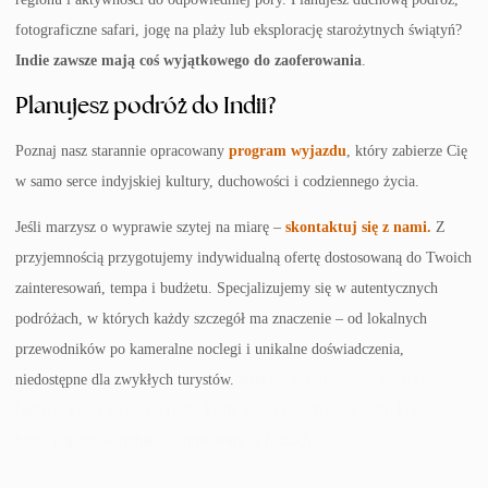
fotograficzne safari, jogę na plaży lub eksplorację starożytnych świątyń?
Indie zawsze mają coś wyjątkowego do zaoferowania
.
Planujesz podróż do Indii?
Poznaj nasz starannie opracowany
program wyjazdu
, który zabierze Cię
w samo serce indyjskiej kultury, duchowości i codziennego życia.
Jeśli marzysz o wyprawie szytej na miarę –
skontaktuj się z nami.
Z
przyjemnością przygotujemy indywidualną ofertę dostosowaną do Twoich
zainteresowań, tempa i budżetu. Specjalizujemy się w autentycznych
podróżach, w których każdy szczegół ma znaczenie – od lokalnych
przewodników po kameralne noclegi i unikalne doświadczenia,
niedostępne dla zwykłych turystów.
atrakcje w Indiach, co zobaczyć w
Indiach, kiedy lecieć do Indii, kiedy warto pojechać do Indii, klimat
Indii, pogoda w Indiach, temperatura w Indiach